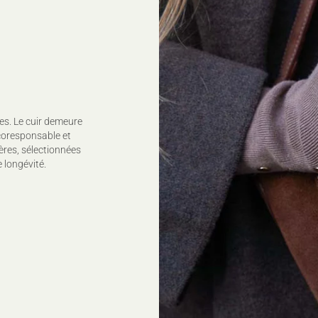
es. Le cuir demeure
coresponsable et
ères, sélectionnées
 longévité.