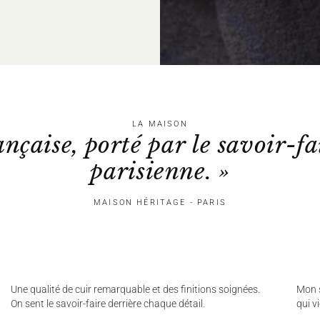
LA MAISON
ançaise, porté par le savoir-fa
parisienne. »
MAISON HÉRITAGE - PARIS
Une qualité de cuir remarquable et des finitions soignées.
Mon s
On sent le savoir-faire derrière chaque détail.
qui v