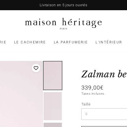
Livraison en 5 jours ouvrés
RIE
LE CACHEMIRE
LA PARFUMERIE
L'INTÉRIEUR
Zalman be
339,00€
Prix
normal
Taxes incluses.
Taille