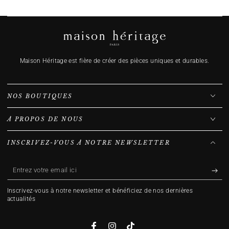
Maison Héritage est fière de créer des pièces uniques et durables.
NOS BOUTIQUES
À PROPOS DE NOUS
INSCRIVEZ-VOUS À NOTRE NEWSLETTER
Entrez
votre
Inscrivez-vous à notre newsletter et bénéficiez de nos dernières
email
actualités
ici