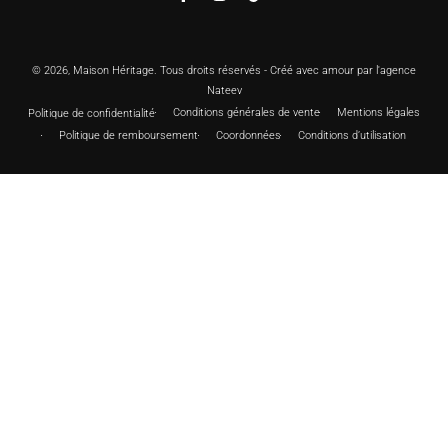
Facebook
Instagram
TikTok
© 2026,
Maison Héritage
. Tous droits réservés - Créé avec amour par l'agence
Nateev
Conditions générales de vente
Mentions légales
Politique de confidentialité
Politique de remboursement
Coordonnées
Conditions d’utilisation