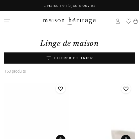
IGNORER LE
Livraison en 5 jours ouvrés
CONTENU
Pani
Collection:
Linge de maison
FILTRER ET TRIER
150 produits