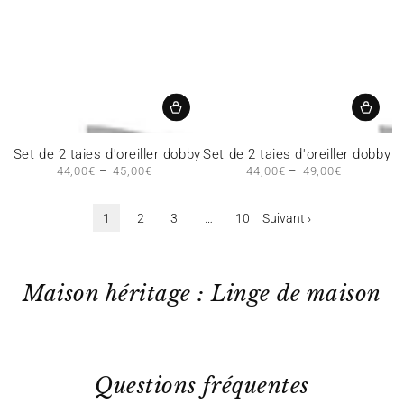
Set de 2 taies d'oreiller dobby
Set de 2 taies d'oreiller dobby
44,00€
Prix
45,00€
44,00€
Prix
49,00€
normal
normal
1
2
3
…
10
Suivant ›
Maison héritage : Linge de maison
Questions fréquentes