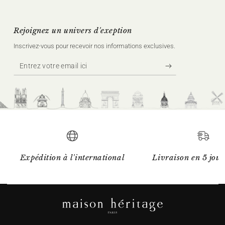
Rejoignez un univers d'exeption
Inscrivez‑vous pour recevoir nos informations exclusives.
Entrez
votre
email
ici
Expédition à l'international
Livraison en 5 jour