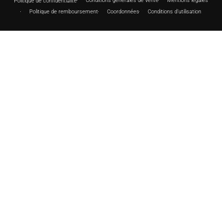
Conditions générales de vente
Mentions légales
Politique de confidentialité
Politique de remboursement
Coordonnées
Conditions d’utilisation