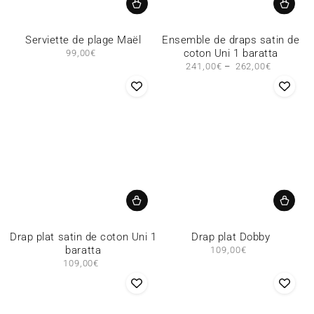
Serviette de plage Maël
Ensemble de draps satin de
coton Uni 1 baratta
99,00€
Prix
normal
241,00€
Prix
262,00€
normal
Drap plat satin de coton Uni 1
Drap plat Dobby
baratta
109,00€
Prix
normal
109,00€
Prix
normal