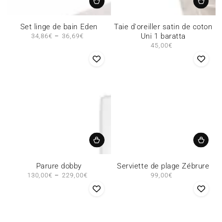
Set linge de bain Eden
Taie d'oreiller satin de coton
Uni 1 baratta
34,86€
Prix
36,69€
normal
45,00€
Prix
normal
Parure dobby
Serviette de plage Zébrure
130,00€
Prix
229,00€
99,00€
Prix
normal
normal