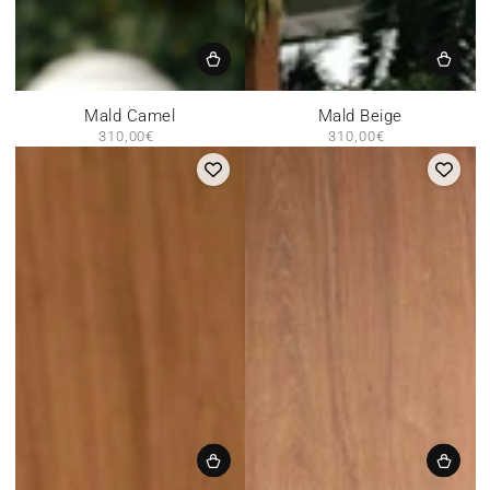
Mald Camel
Mald Beige
310,00€
Prix
310,00€
Prix
normal
normal