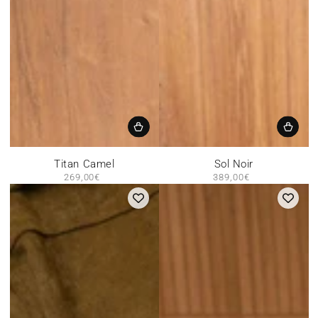
Titan Camel
Sol Noir
269,00€
Prix
389,00€
Prix
normal
normal