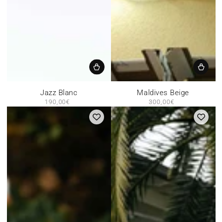
Jazz Blanc
Maldives Beige
190,00€
Prix
300,00€
Prix
normal
normal