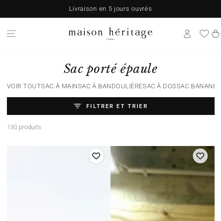
IGNORER LE
Livraison en 5 jours ouvrés
CONTENU
Pani
Collection:
Sac porté épaule
VOIR TOUT
SAC À MAIN
SAC À BANDOULIÈRE
SAC À DOS
SAC BANANE
S
FILTRER ET TRIER
130 produits