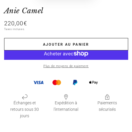
Anie Camel
220,00€
Prix
normal
Taxes incluses.
AJOUTER AU PANIER
Plus de moyens de paiement
Échanges et
Expédition à
Paiements
retours sous 30
l'international
sécurisés
jours