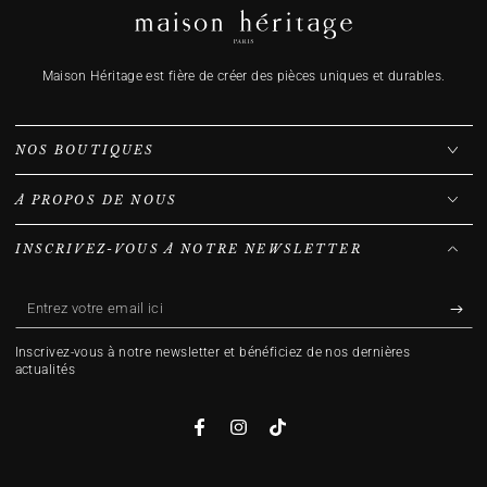
Maison Héritage est fière de créer des pièces uniques et durables.
NOS BOUTIQUES
À PROPOS DE NOUS
INSCRIVEZ-VOUS À NOTRE NEWSLETTER
Entrez
votre
Inscrivez-vous à notre newsletter et bénéficiez de nos dernières
email
actualités
ici
Facebook
Instagram
TikTok