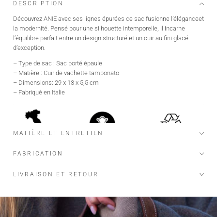
DESCRIPTION
Découvrez ANIE avec ses lignes épurées ce sac fusionne l’éléganceet
la modernité. Pensé pour une silhouette intemporelle, il incarne
l’équilibre parfait entre un design structuré et un cuir au fini glacé
d’exception.
– Type de sac : Sac porté épaule
– Matière : Cuir de vachette tamponato
– Dimensions: 29 x 13 x 5,5 cm
– Fabriqué en Italie
MATIÈRE ET ENTRETIEN
FABRICATION
LIVRAISON ET RETOUR