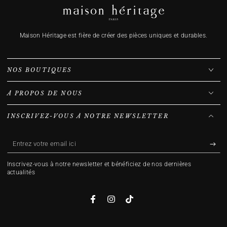
Maison Héritage est fière de créer des pièces uniques et durables.
NOS BOUTIQUES
À PROPOS DE NOUS
INSCRIVEZ-VOUS À NOTRE NEWSLETTER
Entrez
votre
Inscrivez-vous à notre newsletter et bénéficiez de nos dernières
email
actualités
ici
Facebook
Instagram
TikTok