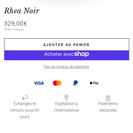
Rhea Noir
329,00€
Prix
normal
Taxes incluses.
AJOUTER AU PANIER
Plus de moyens de paiement
Échanges et
Expédition à
Paiements
retours sous 30
l'international
sécurisés
jours