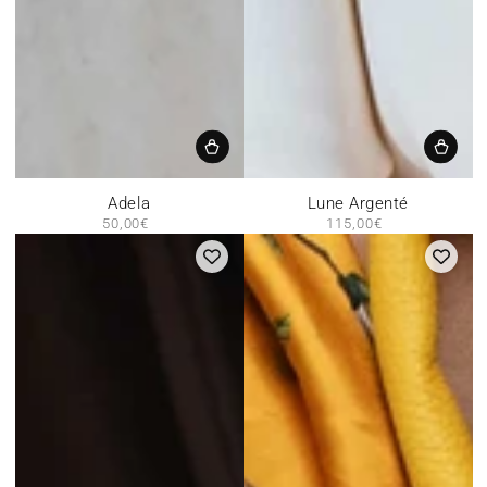
Adela
Lune Argenté
50,00€
Prix
115,00€
Prix
normal
normal