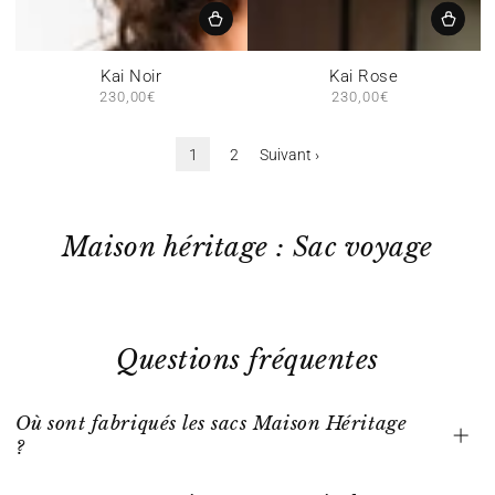
Kai Noir
Kai Rose
230,00€
Prix
230,00€
Prix
normal
normal
1
2
Suivant ›
Maison héritage : Sac voyage
Questions fréquentes
Où sont fabriqués les sacs Maison Héritage
?