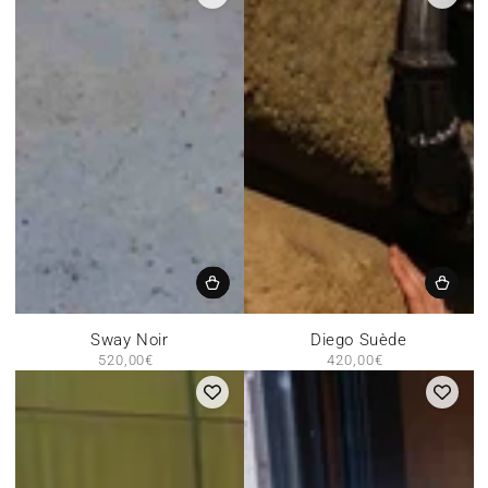
Sway Noir
Diego Suède
520,00€
Prix
420,00€
Prix
normal
normal