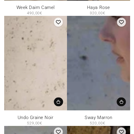
Week Daim Camel
Haya Rose
490,00€
Prix
320,00€
Prix
normal
normal
Undo Graine Noir
Sway Marron
529,00€
Prix
520,00€
Prix
normal
normal