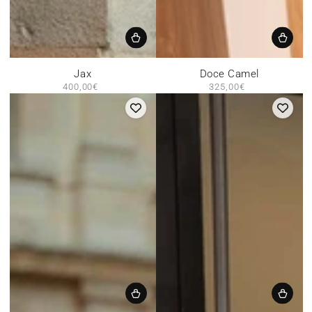
Jax
Doce Camel
400,00€
Prix
325,00€
Prix
normal
normal