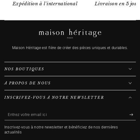
Expédition à l'international
Livraison en 5 jour
Maison Héritage est fière de créer des pièces uniques et durables.
NOS BOUTIQUES
À PROPOS DE NOUS
INSCRIVEZ-VOUS À NOTRE NEWSLETTER
Entrez
votre
Inscrivez-vous à notre newsletter et bénéficiez de nos dernières
email
actualités