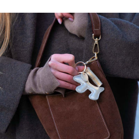
Ce modèle a une coupe droite, prenez votre taille habituelle.
maison héritage s'engage…
Nos pièces sont certifiées:
OEKO-TEX, premier label textile garantissant l'absence de substance
nocive ou irritante pour la peau.
GOTS, garantissant:
Un textile biologique réunissant des modes de confection durables
Le respect de l'environnement et des conditions de travail
La préservation des ressources et matières premières pour produire
les textiles
L'intervention d'organismes dédiés contrôlant le bon respect des
règles du label