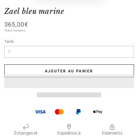
Zael bleu marine
365,00€
Prix
normal
Taxes incluses.
Taille
AJOUTER AU PANIER
Échanges et
Expédition à
Paiements