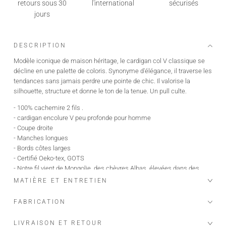
retours sous 30
l'international
sécurisés
jours
DESCRIPTION
Modèle iconique de maison héritage, le cardigan col V classique se
décline en une palette de coloris. Synonyme d'élégance, il traverse les
tendances sans jamais perdre une pointe de chic. Il valorise la
silhouette, structure et donne le ton de la tenue. Un pull culte.
- 100% cachemire 2 fils .
- cardigan encolure V peu profonde pour homme
- Coupe droite
- Manches longues
- Bords côtes larges
- Certifié Oeko-tex, GOTS
- Notre fil vient de Mongolie, des chèvres Albas, élevées dans des
fermes bio et écologiques, qui produisent le plus beau et fin des
MATIÈRE ET ENTRETIEN
cachemires "the fiber diamond
FABRICATION
Le mannequin mesure 1m91 et porte une taille M.
Longueur taille M : 69 cm.
LIVRAISON ET RETOUR
Ajoutez 1 centimètre supplémentaire par taille.