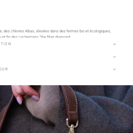
lie, des chèvres Albas, élevées dans des fermes bio et écologiques,
u et fin des cachemires "the fiber diamond
ETIEN
 et porte une taille M.
émentaire par taille.
te, prenez votre taille habituelle.
TOUR
e…
:
xtile garantissant l'absence de substance nocive ou irritante pour la
nissant des modes de confection durables
ent et des conditions de travail
rces et matières premières pour produire les textiles
s dédiés contrôlant le bon respect des règles du label