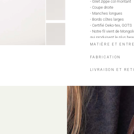
- Gilet zippe col montant
- Coupe droite
- Manches longues
- Bords côtes larges
- Certifié Oeko-tex, GOTS
- Notre fil vient de Mongo
qui produisent le plus bea
MATIÈRE ET ENTR
Le mannequin mesure 1m91
Longueur taille M : 69 cm.
FABRICATION
Ajoutez 1 centimètre suppl
Ce modèle a une coupe droi
LIVRAISON ET RE
Maison Héritage s'engag
Nos pièces sont certifiées
OEKO-TEX, premier label te
peau.
GOTS, garantissant:
Un textile biologique réu
Le respect de l'environnem
La préservation des ressou
L'intervention d'organisme