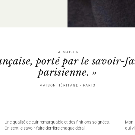
LA MAISON
ançaise, porté par le savoir-fa
parisienne. »
MAISON HÉRITAGE - PARIS
Une qualité de cuir remarquable et des finitions soignées.
Mon s
On sent le savoir-faire derrière chaque détail.
qui v