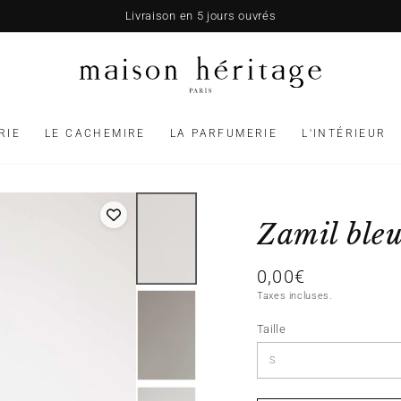
Livraison en 5 jours ouvrés
RIE
LE CACHEMIRE
LA PARFUMERIE
L'INTÉRIEUR
Zamil ble
0,00€
Prix
normal
Taxes incluses.
Taille