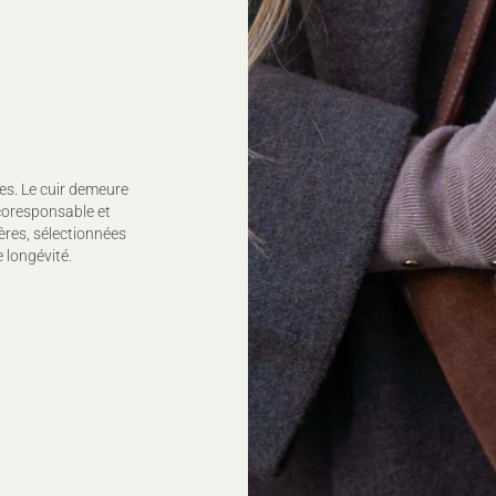
es. Le cuir demeure
coresponsable et
ères, sélectionnées
 longévité.