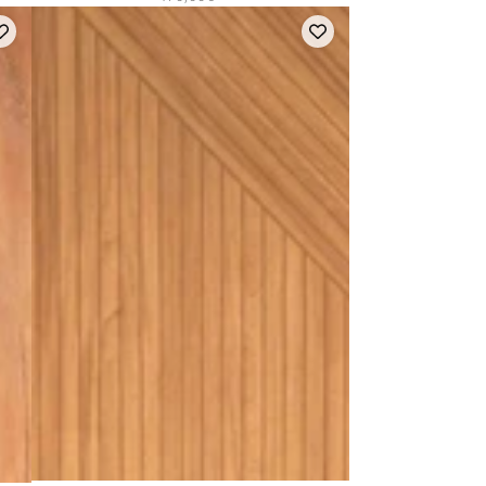
Paille
normal
Camel