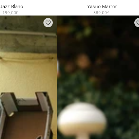
Yasuo
Yasuo Marron
Jazz Blanc
389,00€
Prix
190,00€
Prix
Marron
normal
normal