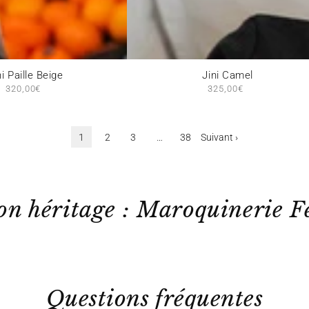
Jini
ni Paille Beige
Jini Camel
320,00€
Prix
325,00€
Prix
Camel
normal
normal
1
2
3
…
38
Suivant ›
on héritage : Maroquinerie 
Questions fréquentes