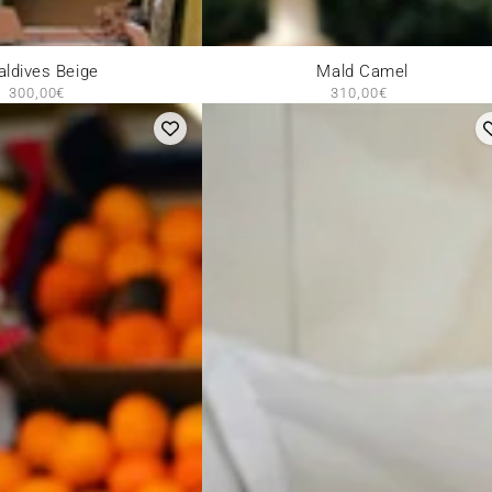
Mald
ldives Beige
Mald Camel
300,00€
Prix
310,00€
Prix
Camel
normal
normal