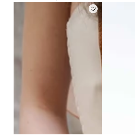
Suede
Paille
normal
Camel
Beige