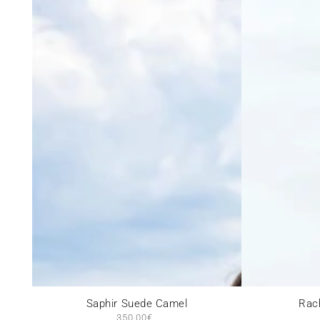
Saphir
Rachel
Saphir Suede Camel
Rach
350,00€
Prix