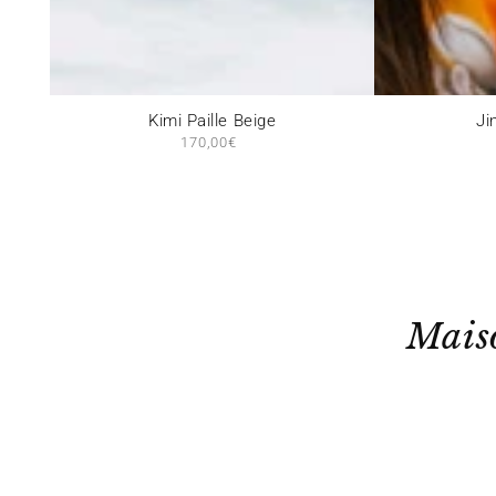
Kimi
Jini
Kimi Paille Beige
Ji
170,00€
Prix
Paille
Paille
normal
Beige
Beige
Mais