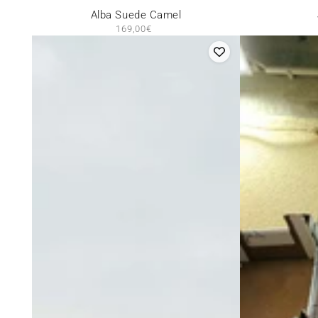
Alba
Jazz
Alba Suede Camel
169,00€
Prix
Suede
Blanc
normal
Camel