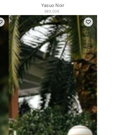
Yasuo
Yasuo Noir
389,00€
Prix
Noir
normal