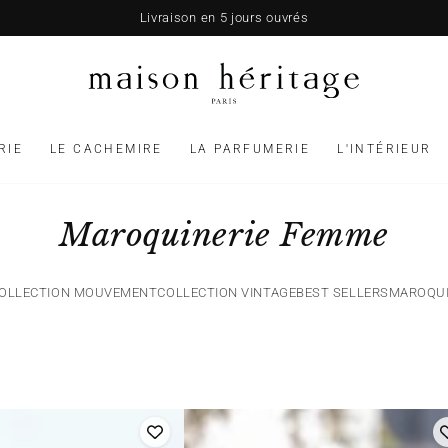
Livraison en 5 jours ouvrés
RIE
LE CACHEMIRE
LA PARFUMERIE
L'INTÉRIEUR
Collection:
Maroquinerie Femme
OLLECTION MOUVEMENT
COLLECTION VINTAGE
BEST SELLERS
MAROQUI