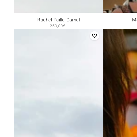
Rachel
Maldives
Rachel Paille Camel
Ma
250,00€
Prix
Paille
Beige
normal
Camel