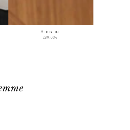
Sirius
Sirius noir
289,00€
Prix
noir
normal
Femme