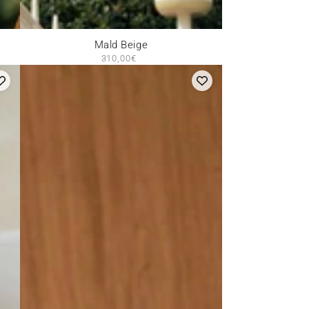
Mald
Mald Beige
310,00€
Prix
Beige
normal