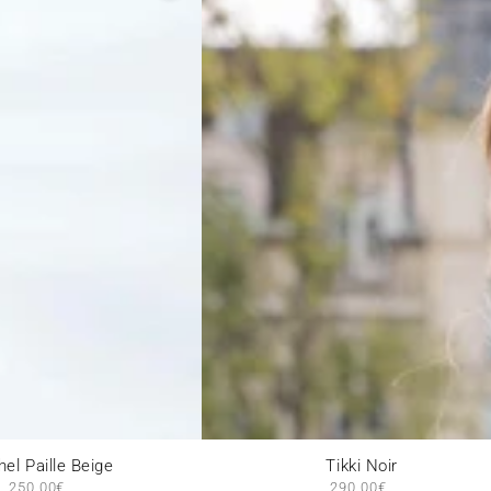
Tikki
el Paille Beige
Tikki Noir
250,00€
Prix
290,00€
Prix