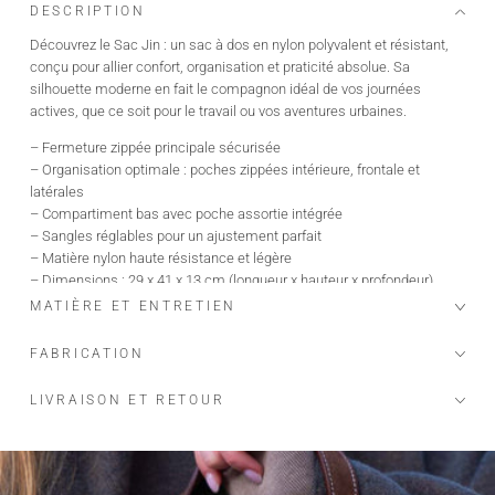
DESCRIPTION
Découvrez le Sac Jin : un sac à dos en nylon polyvalent et résistant,
conçu pour allier confort, organisation et praticité absolue. Sa
silhouette moderne en fait le compagnon idéal de vos journées
actives, que ce soit pour le travail ou vos aventures urbaines.
– Fermeture zippée principale sécurisée
– Organisation optimale : poches zippées intérieure, frontale et
latérales
– Compartiment bas avec poche assortie intégrée
– Sangles réglables pour un ajustement parfait
– Matière nylon haute résistance et légère
– Dimensions : 29 x 41 x 13 cm (longueur x hauteur x profondeur)
– Peut contenir un ordinateur ou une tablette de 13 pouces ou 15
MATIÈRE ET ENTRETIEN
pouces
FABRICATION
LIVRAISON ET RETOUR