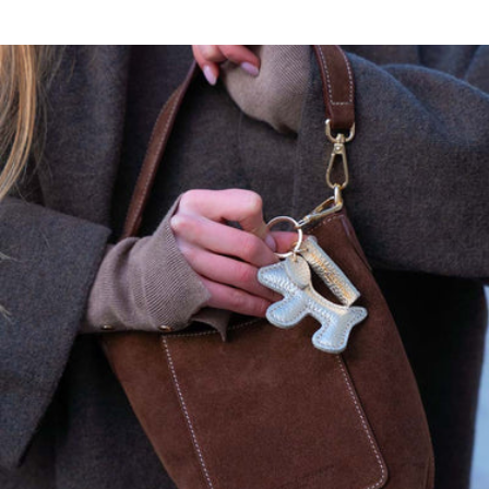
Le mannequin mesure 1m76 et porte une taille S.
Longueur taille S : 58 cm.
Ajoutez 1 centimètre supplémentaire par taille.
Ce modèle a une coupe droite, prenez votre taille habituelle. Si vous
hésitez entre deux tailles prenez la taille supérieure.
maison héritage s'engage…
Nos pièces sont certifiées:
OEKO-TEX, premier label textile garantissant l'absence de substance
nocive ou irritante pour la peau.
GOTS, garantissant:
Un textile biologique réunissant des modes de confection durables
Le respect de l'environnement et des conditions de travail
La préservation des ressources et matières premières pour produire
les textiles
L'intervention d'organismes dédiés contrôlant le bon respect des
règles du label
, garantissant:
La protection des animaux, la préservation de l’environnement et la
nature et l’amélioration des conditions de travail des personnes qui
travaillent avec les troupeaux.