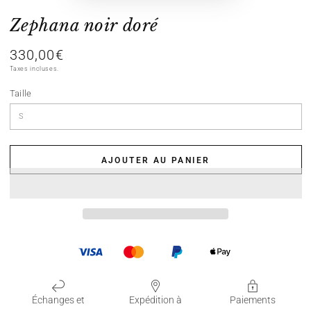
Zephana noir doré
330,00€
Prix
normal
Taxes incluses.
Taille
AJOUTER AU PANIER
Échanges et
Expédition à
Paiements