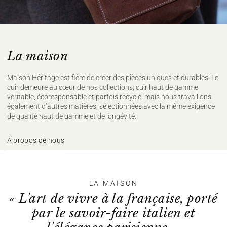
100% CASHMERE
Lavage à la main à froid
Ne pas javelliser
Ne pas sécher en tambour
Repassage à température faible, max
La maison
110°C, (sur l'envers)
Nettoyage à sec délicat
Sécher à plat
Maison Héritage est fière de créer des pièces uniques et durables. Le
Pour plus de conseils d'entretien rendez vous
ici
cuir demeure au cœur de nos collections, cuir haut de gamme
véritable, écoresponsable et parfois recyclé, mais nous travaillons
également d’autres matières, sélectionnées avec la même exigence
de qualité haut de gamme et de longévité.
À propos de nous
LA MAISON
« L'art de vivre à la française, porté
par le savoir-faire italien et