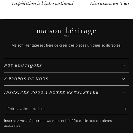
Expédition à l'international
Livraison en 5 jour
Maison Héritage est fière de créer des pièces uniques et durables.
NOS BOUTIQUES
À PROPOS DE NOUS
INSCRIVEZ-VOUS À NOTRE NEWSLETTER
Entrez
votre
Inscrivez-vous à notre newsletter et bénéficiez de nos dernières
email
actualités