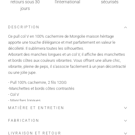
retours sous 30
l'international
sécurisés
jours
DESCRIPTION
Ce pull col V en 100% cachemire de Mongolie maison héritage
apporte une touche d'élégance et met parfaitement en valeur le
décolleté. Il sublimera toutes les silhouettes.
Arborant des manches longues et un col V, il affiche des manchettes
et bords côtes aux couleurs vibrantes. Vous offrant une allure chic,
vibrante, pleine de peps, il s'associe facilement à un jean décontracté
ou une jolie jupe.
- Pull 100% cachemire, 2 fils 12GG
-Manchettes et bords côtes contrastés
- Col V
- Manches longues
- Coupe regular
MATIÈRE ET ENTRETIEN
- Certifié Oeko-tex, GOTS,
- Notre fil vient de Mongolie, des chèvres Albas, élevées dans des
FABRICATION
fermes bio et écologiques, qui produisent le plus beau et fin des
cachemires "the fiber diamond
LIVRAISON ET RETOUR