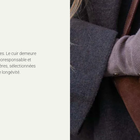
Ne pas javelliser
Ne pas sécher en tambou
Repassage à température 
110°C, (sur l'envers)
Nettoyage à sec délicat
Sécher à plat
Pour plus de conseils d'en
es. Le cuir demeure
coresponsable et
ères, sélectionnées
 longévité.