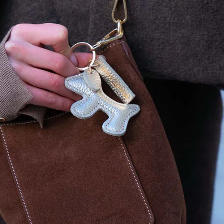
r
faible, max
tretien rendez vous sur notre site maisonheritage.fr