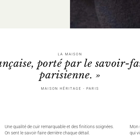
LA MAISON
ançaise, porté par le savoir-fa
parisienne. »
MAISON HÉRITAGE - PARIS
Une qualité de cuir remarquable et des finitions soignées.
Mon s
On sent le savoir-faire derrière chaque détail.
qui v