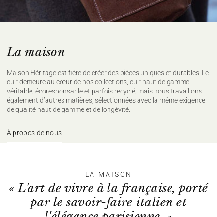
La maison
Maison Héritage est fière de créer des pièces uniques et durables. Le
cuir demeure au cœur de nos collections, cuir haut de gamme
véritable, écoresponsable et parfois recyclé, mais nous travaillons
également d’autres matières, sélectionnées avec la même exigence
de qualité haut de gamme et de longévité.
À propos de nous
LA MAISON
« L'art de vivre à la française, porté
par le savoir-faire italien et
l'élégance parisienne. »