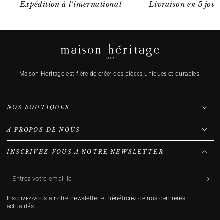
Expédition à l'international
Livraison en 5 jour
Maison Héritage est fière de créer des pièces uniques et durables.
NOS BOUTIQUES
À PROPOS DE NOUS
INSCRIVEZ-VOUS À NOTRE NEWSLETTER
Entrez
votre
Inscrivez-vous à notre newsletter et bénéficiez de nos dernières
email
actualités