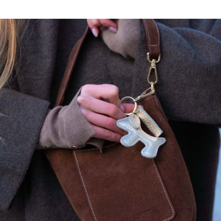
Ce modèle a une coupe droite, prenez votre taille habituelle. Si vous
hésitez entre deux tailles prenez la taille supérieure.
Maison Héritage s'engage…
Nos pièces sont certifiées:
OEKO-TEX, premier label textile garantissant l'absence de substance
nocive ou irritante pour la peau.
GOTS, garantissant:
Un textile biologique réunissant des modes de confection durables
Le respect de l'environnement et des conditions de travail
La préservation des ressources et matières premières pour produire
les textiles
L'intervention d'organismes dédiés contrôlant le bon respect des
règles du label
100% CASHMERE Ne pas laver Ne pas javelliser Ne pas sécher en
tambour Repassage à température faible, max 110°C, (sur l'envers)
Nettoyage à sec délicat Sécher à plat Pour plus de conseils
d'entretien rendez vous sur notre site maisonheritage.fr