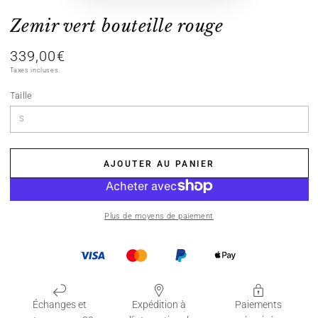
Zemir vert bouteille rouge
339,00€
Prix
normal
Taxes incluses.
Taille
AJOUTER AU PANIER
Plus de moyens de paiement
Échanges et
Expédition à
Paiements