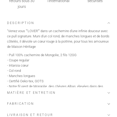
retours sous 30
l'international
sécurisés
jours
DESCRIPTION
"Venez vous ""LOVER"" dans un cachemire d'une infinie douceur avec
ce pull signature. Muni d'un col rond, de manches longues et de bords
côtelés, il dévoile un cœur rouge à la poitrine, pour tous les amoureux
de Maison Héritage
- Pull 100% cachemire de Mongolie, 2 fils 12GG
- Coupe regular
- Intarsia cœur
- Col rond
- Manches longues
- Certifié Oeko-tex, GOTS
- Notre fil vient de Mongolie, des chèvres Albas, élevées dans des
fermes bio et écologiques, qui produisent le plus beau et fin des
MATIÈRE ET ENTRETIEN
cachemires "the fiber diamond"
FABRICATION
Le mannequin mesure 1m91 et porte une taille M.
Longueur taille M : 69 cm.
LIVRAISON ET RETOUR
Ajoutez 1 centimètre supplémentaire par taille.