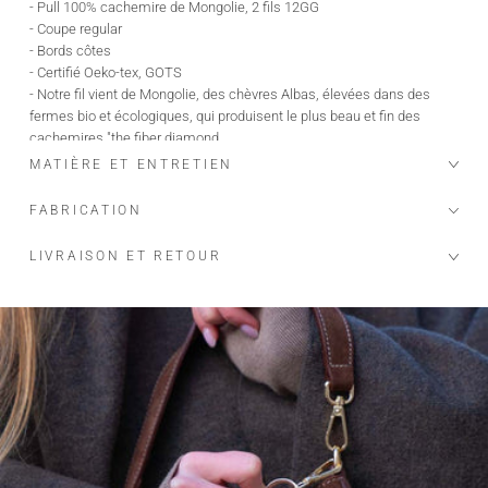
- Pull 100% cachemire de Mongolie, 2 fils 12GG
- Coupe regular
- Bords côtes
- Certifié Oeko-tex, GOTS
- Notre fil vient de Mongolie, des chèvres Albas, élevées dans des
fermes bio et écologiques, qui produisent le plus beau et fin des
cachemires "the fiber diamond
MATIÈRE ET ENTRETIEN
Le mannequin mesure 1m76 et porte une taille S.
Longueur taille S : 58 cm.
FABRICATION
Ajoutez 1 centimètre supplémentaire par taille.
LIVRAISON ET RETOUR
Ce modèle a une coupe droite, prenez votre taille habituelle.
maison héritage s'engage…
Nos pièces sont certifiées:
OEKO-TEX, premier label textile garantissant l'absence de substance
nocive ou irritante pour la peau.
GOTS, garantissant:
Un textile biologique réunissant des modes de confection durables
Le respect de l'environnement et des conditions de travail
La préservation des ressources et matières premières pour produire