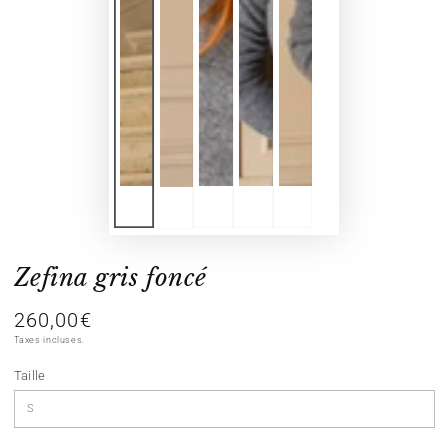
Zefina gris foncé
260,00€
Prix
normal
Taxes incluses.
Taille