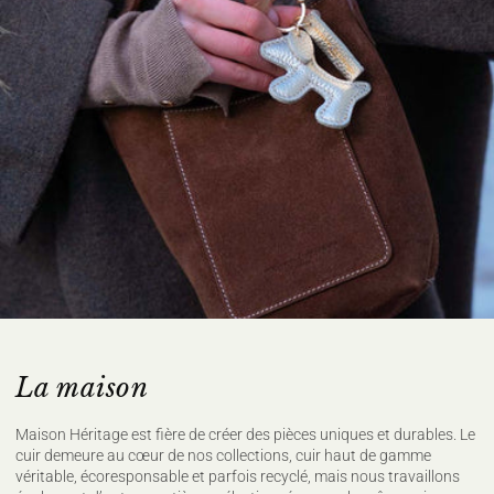
les textiles
L'intervention d'organismes dédiés contrôlant le bon respect des
règles du label
100% CASHMERE
Ne pas laver
Ne pas javelliser
Ne pas sécher en tambour
Repassage à température faible, max
110°C, (sur l'envers)
Nettoyage à sec délicat
Sécher à plat
Pour plus de conseils d'entretien rendez vous sur notre site
maisonheritage.fr
La maison
Maison Héritage est fière de créer des pièces uniques et durables. Le
cuir demeure au cœur de nos collections, cuir haut de gamme
véritable, écoresponsable et parfois recyclé, mais nous travaillons