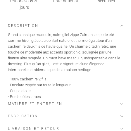
retours sous 30
l'international
sécurisés
jours
DESCRIPTION
Grand classique masculin, notre gilet zippé Zalman, se porte été
comme hiver, grâce au confort naturel et thermorégulateur d'un
cachemire deux fils de haute qualité. Un charme citadin rétro, une
touche de modernité aux accents sport chic, soulignée par une
finition ultra soignée. Un must have masculin, indispensable dans le
dressing. Plus qu'un gilet, il est la signature d'une élegance
intemporelle, emblématique de la maison héritage.
- 100% cachemire 2 fils .
- Encolure zippée sur toute la longueur
- Coupe droite.
- Bords côtes larges.
- Certifié Oeko-tex, GOTS
MATIÈRE ET ENTRETIEN
- Notre fil vient de Mongolie, des chèvres Albas, élevées dans des
fermes bio et écologiques, qui produisent le plus beau et fin des
FABRICATION
cachemires "the fiber diamond
LIVRAISON ET RETOUR
Le mannequin mesure 1m91 et porte une taille M.