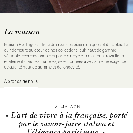
La maison
Maison Héritage est fière de créer des pièces uniques et durables. Le
cuir demeure au cœur de nos collections, cuir haut de gamme
véritable, écoresponsable et parfois recyclé, mais nous travaillons
également d’autres matières, sélectionnées avec la même exigence
de qualité haut de gamme et de longévité.
À propos de nous
LA MAISON
« L'art de vivre à la française, porté
par le savoir-faire italien et
l'élégance parisienne. »