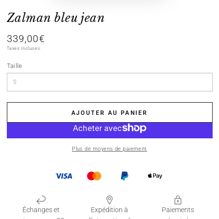
Zalman bleu jean
339,00€
Prix
normal
Taxes incluses.
Taille
AJOUTER AU PANIER
Plus de moyens de paiement
Échanges et
Expédition à
Paiements