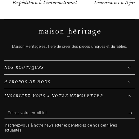
Expédition à l'international
Livraison en 5 jour
Maison Héritage est fière de créer des pièces uniques et durables.
NOS BOUTIQUES
À PROPOS DE NOUS
INSCRIVEZ-VOUS À NOTRE NEWSLETTER
Entrez
votre
Inscrivez-vous à notre newsletter et bénéficiez de nos dernières
email
actualités