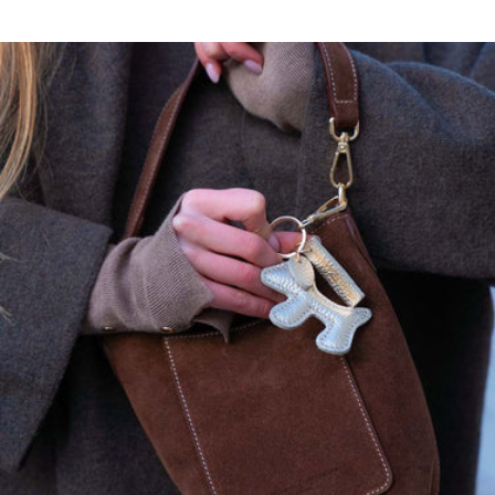
Longueur taille M : 69 cm.
Ajoutez 1 centimètre supplémentaire par taille.
Ce modèle a une coupe droite, prenez votre taille habituelle.
Maison Héritage s'engage…
Nos pièces sont certifiées:
OEKO-TEX, premier label textile garantissant l'absence de substance
nocive ou irritante pour la peau.
GOTS, garantissant:
Un textile biologique réunissant des modes de confection durables
Le respect de l'environnement et des conditions de travail
La préservation des ressources et matières premières pour produire
les textiles
L'intervention d'organismes dédiés contrôlant le bon respect des
règles du label