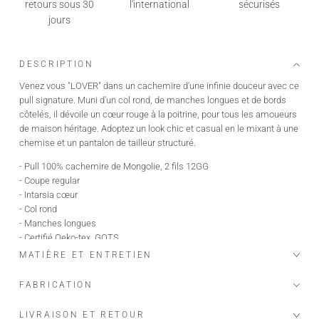
retours sous 30
l'international
sécurisés
jours
DESCRIPTION
Venez vous "LOVER" dans un cachemire d'une infinie douceur avec ce
pull signature. Muni d'un col rond, de manches longues et de bords
côtelés, il dévoile un cœur rouge à la poitrine, pour tous les amoueurs
de maison héritage. Adoptez un look chic et casual en le mixant à une
chemise et un pantalon de tailleur structuré.
- Pull 100% cachemire de Mongolie, 2 fils 12GG
- Coupe regular
- Intarsia cœur
- Col rond
- Manches longues
- Certifié Oeko-tex, GOTS
- Notre fil vient de Mongolie, des chèvres Albas, élevées dans des
MATIÈRE ET ENTRETIEN
fermes bio et écologiques, qui produisent le plus beau et fin des
cachemires "the fiber diamond
FABRICATION
Le mannequin mesure 1m76 et porte une taille S.
LIVRAISON ET RETOUR
Longueur taille S : 58 cm.