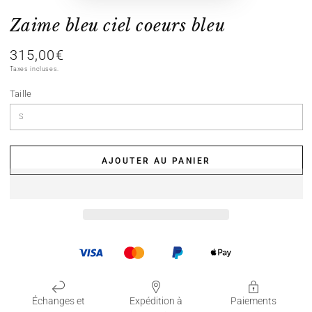
Zaime bleu ciel coeurs bleu
315,00€
Prix
normal
Taxes incluses.
Taille
AJOUTER AU PANIER
Échanges et
Expédition à
Paiements