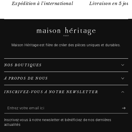
Expédition à l'international
Livraison en 5 jour
Maison Héritage est fière de créer des pièces uniques et durables.
NOS BOUTIQUES
À PROPOS DE NOUS
INSCRIVEZ-VOUS À NOTRE NEWSLETTER
Entrez
votre
Inscrivez-vous à notre newsletter et bénéficiez de nos dernières
email
actualités