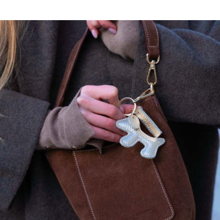
Ajoutez 1 centimètre supplémentaire par taille.
Ce modèle a une coupe droite, prenez votre taille habituelle. Si vous
hésitez entre deux tailles prenez la taille supérieure.
maison héritage s'engage…
Nos pièces sont certifiées:
OEKO-TEX, premier label textile garantissant l'absence de substance
nocive ou irritante pour la peau.
GOTS, garantissant:
Un textile biologique réunissant des modes de confection durables
Le respect de l'environnement et des conditions de travail
La préservation des ressources et matières premières pour produire
les textiles
L'intervention d'organismes dédiés contrôlant le bon respect des
règles du label