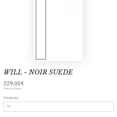
WILL - NOIR SUEDE
229,00€
Prix
normal
Taxes incluses.
Pointures