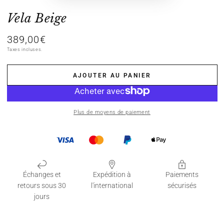
Vela Beige
389,00€
Prix
normal
Taxes incluses.
AJOUTER AU PANIER
Plus de moyens de paiement
Échanges et
Expédition à
Paiements
retours sous 30
l'international
sécurisés
jours