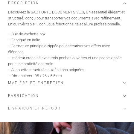
DESCRIPTION
Découvrez le SAC PORTE-DOCUMENTS VECI, Un essentiel élégant et
structuré, conçu pour transporter vos documents avec raffinement.
En cuir véritable, il conjugue fonctionnalité et allure professionnelle.
– Cuir de vachette box
– Fabriqué en Italie
– Fermeture principale zippée pour sécuriser vos effets avec
élégance
– Intérieur organisé avec trois poches ouvertes et une poche zippée
pour une praticité optimale
– Silhouette structurée aux finitions soignées
– Dimensions : 35 x 26 x 5,5 cm
– Peut contenir un ordinateur 14 pouces ou une tablette
MATIÈRE ET ENTRETIEN
FABRICATION
LIVRAISON ET RETOUR