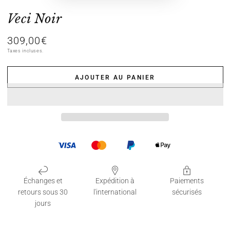
Veci Noir
309,00€
Prix
normal
Taxes incluses.
AJOUTER AU PANIER
Échanges et
Expédition à
Paiements
retours sous 30
l'international
sécurisés
jours