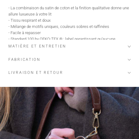
- La combinaison du satin de coton et la finition qualitative donne une
allure luxueuse à votre lit
- Tissu respirant et doux
- Mélange de motifs uniques, couleurs sobres et raffinées
- Facile à repasser
- Standard 100 by OEKO-TEX ® : label garantissant qu’aucune
substance, susceptible de causer un préjudice à votre santé ou à
MATIÈRE ET ENTRETIEN
l’environnement, n’est utilisée dans le processus.
FABRICATION
LIVRAISON ET RETOUR