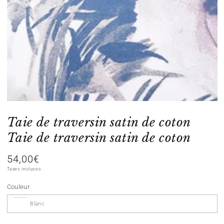
index
}}
en
modal
Taie de traversin satin de coton
Taie de traversin satin de coton
54,00€
Prix
normal
Taxes incluses.
Couleur