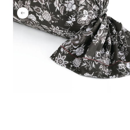
Ouvrir
Ouvrir
Ouvrir
Ouvrir
le
le
le
le
média
média
média
média
{{
2
3
4
index
en
en
en
}}
modal
modal
modal
en
modal