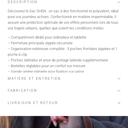
DESCRIPTION
Découvrez le Sac SHEN : un sac à dos fonctionnel et polyvalent, idéal
pour vos journées actives. Confectionné en matière imperméable, il
assure une protection optimale de vos effets personnels lors de tous
vos trajets urbains, quelles que soient les conditions météo.
– Compartiment dédié pour ordinateur et tablette
– Fermeture principale zippée sécurisée
– Organisation extérieure complète : 3 poches frontales zippées et 1
poche à clip
– Poches latérales et anse de portage latérale supplémentaire
– Bretelles réglables pour un confort sur mesure
– Sangle arrière intégrée pour fixation sur valise
– Dimensions : 30 x 42,5 x 14 cm (longueur x hauteur x profondeur)
MATIÈRE ET ENTRETIEN
– Peut contenir un ordinateur ou une tablette de 15 pouces
FABRICATION
LIVRAISON ET RETOUR