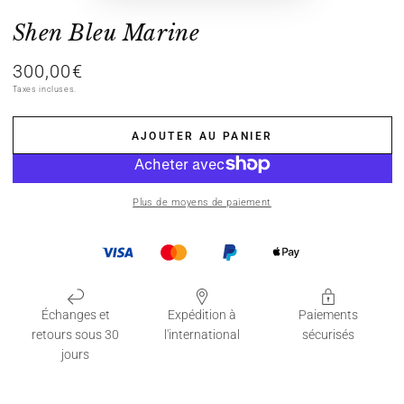
Shen Bleu Marine
300,00€
Prix
normal
Taxes incluses.
AJOUTER AU PANIER
Plus de moyens de paiement
Échanges et
Expédition à
Paiements
retours sous 30
l'international
sécurisés
jours