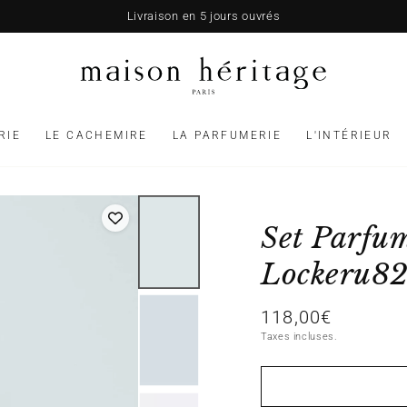
Livraison en 5 jours ouvrés
RIE
LE CACHEMIRE
LA PARFUMERIE
L'INTÉRIEUR
Set Parfu
Lockeru8
118,00€
Prix
normal
Taxes incluses.