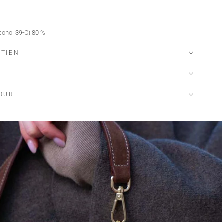
cohol 39-C) 80 %
11,739 %
ETIEN
ion de matières aromatiques raffinées.
TOUR