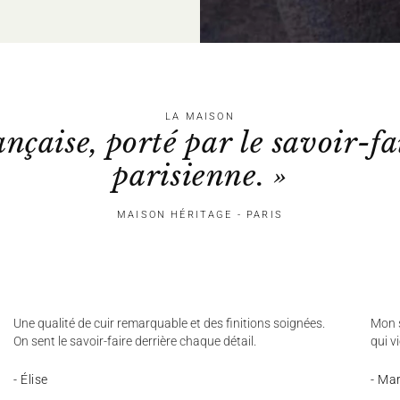
LA MAISON
ançaise, porté par le savoir-fa
parisienne. »
MAISON HÉRITAGE - PARIS
Une qualité de cuir remarquable et des finitions soignées.
Mon s
On sent le savoir-faire derrière chaque détail.
qui v
- Élise
- Ma