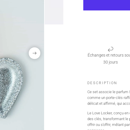
Échanges et retours so
30 jours
DESCRIPTION
Ce set associe le parfum 
comme un porte-clés raffin
délicat et affirmé, qui a
Le Love Locker, conçu en c
des clés, transformant le p
offrir ou s’offrir, mêlant