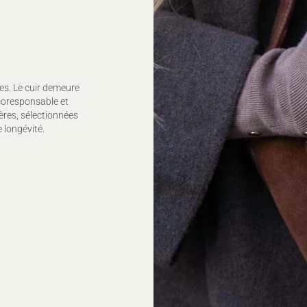
es. Le cuir demeure
coresponsable et
ères, sélectionnées
 longévité.