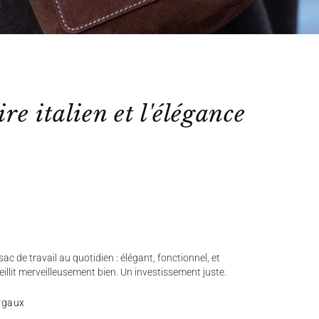
ire italien et l'élégance
ac de travail au quotidien : élégant, fonctionnel, et
ieillit merveilleusement bien. Un investissement juste.
rgaux