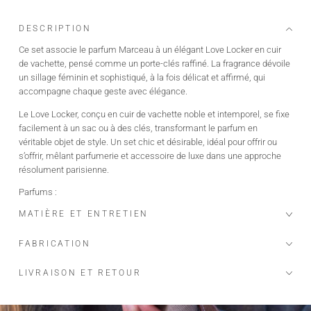
DESCRIPTION
Ce set associe le parfum Marceau à un élégant Love Locker en cuir
de vachette, pensé comme un porte-clés raffiné. La fragrance dévoile
un sillage féminin et sophistiqué, à la fois délicat et affirmé, qui
accompagne chaque geste avec élégance.
Le Love Locker, conçu en cuir de vachette noble et intemporel, se fixe
facilement à un sac ou à des clés, transformant le parfum en
véritable objet de style. Un set chic et désirable, idéal pour offrir ou
s’offrir, mêlant parfumerie et accessoire de luxe dans une approche
résolument parisienne.
Parfums :
Alcool dénaturé (SD Alcohol 39-C) 80 %
MATIÈRE ET ENTRETIEN
Concentré de parfum 11,739 %
FABRICATION
Eau 7 %
Sublimé par une sélection de matières aromatiques raffinées.
LIVRAISON ET RETOUR
Origine : France
100 ml