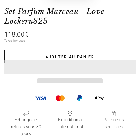
Set Parfum Marceau - Love
Lockeru825
118,00€
Prix
normal
Taxes incluses.
AJOUTER AU PANIER
Échanges et
Expédition à
Paiements
retours sous 30
l'international
sécurisés
jours