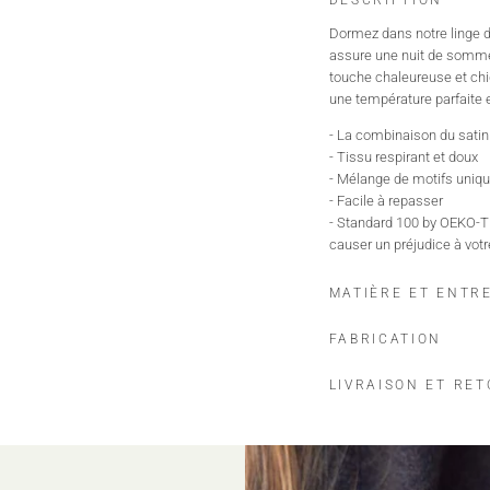
DESCRIPTION
Dormez dans notre linge d
assure une nuit de sommei
touche chaleureuse et chiq
une température parfaite 
- La combinaison du satin d
- Tissu respirant et doux
- Mélange de motifs uniqu
- Facile à repasser
- Standard 100 by OEKO-TE
causer un préjudice à votr
MATIÈRE ET ENTR
FABRICATION
LIVRAISON ET RE