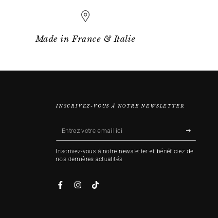
Made in France & Italie
INSCRIVEZ-VOUS À NOTRE NEWSLETTER
Entrez
votre
Inscrivez-vous à notre newsletter et bénéficiez de
email
nos dernières actualités
ici
Facebook
Instagram
TikTok