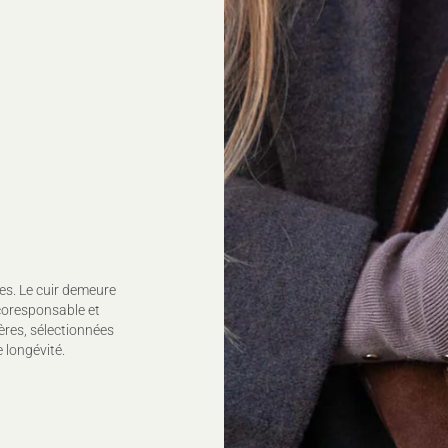
es. Le cuir demeure
coresponsable et
ères, sélectionnées
 longévité.