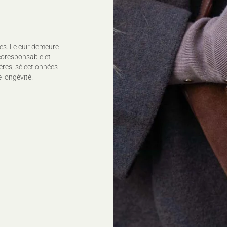
es. Le cuir demeure
coresponsable et
ères, sélectionnées
 longévité.