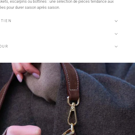
ets, escarpins ou bottines : une sélection de pièces tendance aux
ées pour durer saison après saison.
ETIEN
TOUR