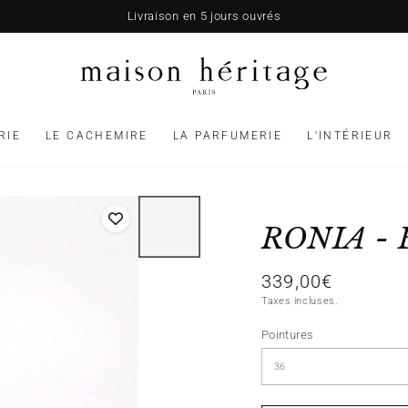
Livraison en 5 jours ouvrés
RIE
LE CACHEMIRE
LA PARFUMERIE
L'INTÉRIEUR
RONIA -
339,00€
Prix
normal
Taxes incluses.
Pointures