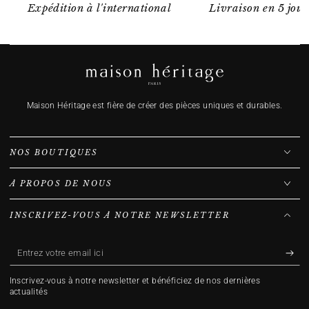
Expédition à l'international
Livraison en 5 jour
Maison Héritage est fière de créer des pièces uniques et durables.
NOS BOUTIQUES
À PROPOS DE NOUS
INSCRIVEZ-VOUS À NOTRE NEWSLETTER
Entrez
votre
Inscrivez-vous à notre newsletter et bénéficiez de nos dernières
email
actualités