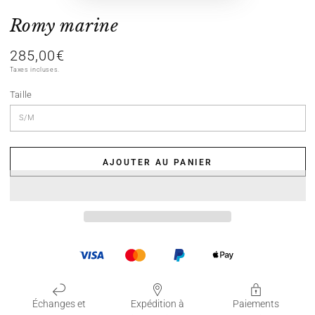
Romy marine
285,00€
Prix
normal
Taxes incluses.
Taille
AJOUTER AU PANIER
Échanges et
Expédition à
Paiements