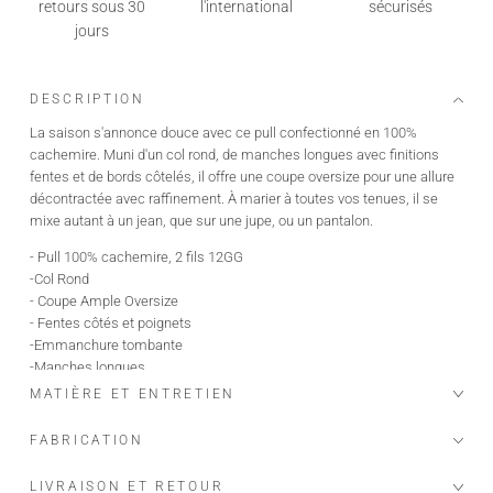
retours sous 30
l'international
sécurisés
jours
DESCRIPTION
La saison s'annonce douce avec ce pull confectionné en 100%
cachemire. Muni d'un col rond, de manches longues avec finitions
fentes et de bords côtelés, il offre une coupe oversize pour une allure
décontractée avec raffinement. À marier à toutes vos tenues, il se
mixe autant à un jean, que sur une jupe, ou un pantalon.
- Pull 100% cachemire, 2 fils 12GG
-Col Rond
- Coupe Ample Oversize
- Fentes côtés et poignets
-Emmanchure tombante
-Manches longues
- Certifié Oeko-tex, GOTS,
MATIÈRE ET ENTRETIEN
- Notre fil vient de Mongolie, des chèvres Albas, élevées dans des
fermes bio et écologiques, qui produisent le plus beau et fin des
FABRICATION
cachemires "the fiber diamond
LIVRAISON ET RETOUR
Le mannequin mesure 1m76 et porte une taille S/M.