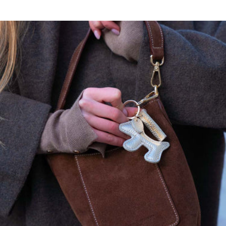
Longueur taille S/M : 59 cm.
Ajoutez 1 centimètre supplémentaire par taille.
Ce modèle a une coupe ample, prenez votre taille habituelle.
Si vous hésitez entre deux tailles prenez la taille supérieure.
maison héritage s'engage…
Nos pièces sont certifiées:
OEKO-TEX, premier label textile garantissant l'absence de substance
nocive ou irritante pour la peau.
GOTS, garantissant:
Un textile biologique réunissant des modes de confection durables
Le respect de l'environnement et des conditions de travail
La préservation des ressources et matières premières pour produire
les textiles
L'intervention d'organismes dédiés contrôlant le bon respect des
règles du label
, garantissant:
La protection des animaux, la préservation de l’environnement et la
nature et l’amélioration des conditions de travail des personnes qui
travaillent avec les troupeaux.
100% CASHMERE
Lavage à la main à froid