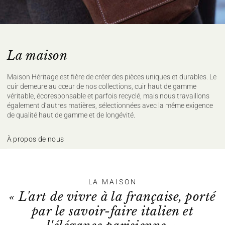
Ne pas javelliser
Ne pas sécher en tambour
Repassage à température faible, max
110°C, (sur l'envers)
Nettoyage à sec délicat
La maison
Sécher à plat
Pour plus de conseils d'entretien rendez vous
ici
Maison Héritage est fière de créer des pièces uniques et durables. Le
cuir demeure au cœur de nos collections, cuir haut de gamme
véritable, écoresponsable et parfois recyclé, mais nous travaillons
également d’autres matières, sélectionnées avec la même exigence
de qualité haut de gamme et de longévité.
À propos de nous
LA MAISON
« L'art de vivre à la française, porté
par le savoir-faire italien et