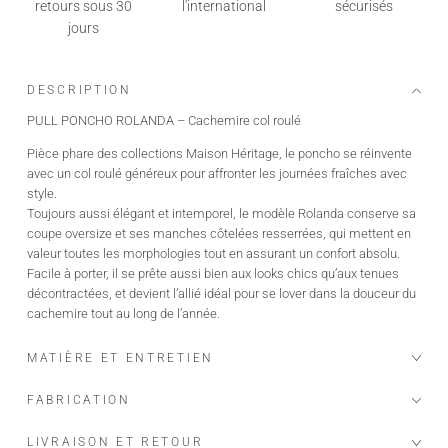
retours sous 30
l'international
sécurisés
jours
DESCRIPTION
PULL PONCHO ROLANDA – Cachemire col roulé
Pièce phare des collections Maison Héritage, le poncho se réinvente
avec un col roulé généreux pour affronter les journées fraîches avec
style.
Toujours aussi élégant et intemporel, le modèle Rolanda conserve sa
coupe oversize et ses manches côtelées resserrées, qui mettent en
valeur toutes les morphologies tout en assurant un confort absolu.
Facile à porter, il se prête aussi bien aux looks chics qu’aux tenues
décontractées, et devient l’allié idéal pour se lover dans la douceur du
cachemire tout au long de l’année.
100% cachemire, 2 fils, 12GG
MATIÈRE ET ENTRETIEN
Col roulé enveloppant
Finitions bords-côtes
FABRICATION
Fentes latérales
Coupe poncho fluide et confortable
LIVRAISON ET RETOUR