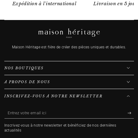
Expédition à l'international
Livraison en 5 jour
Maison Héritage est fière de créer des pièces uniques et durables.
NOS BOUTIQUES
À PROPOS DE NOUS
INSCRIVEZ-VOUS À NOTRE NEWSLETTER
Entrez
votre
Inscrivez-vous à notre newsletter et bénéficiez de nos dernières
email
actualités