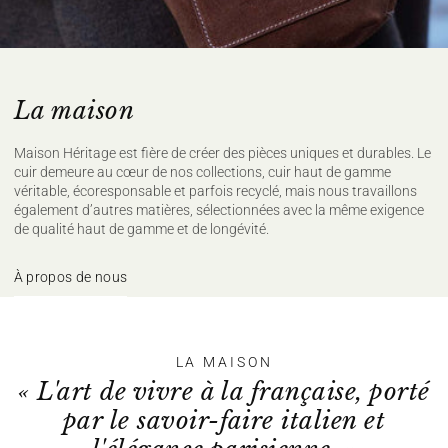
"
100% CASHMERE
Ne pas laver
Ne pas javelliser
La maison
Ne pas sécher en tambour
Repassage à température faible, max
110°C, (sur l'envers)
Maison Héritage est fière de créer des pièces uniques et durables. Le
Nettoyage à sec délicat
cuir demeure au cœur de nos collections, cuir haut de gamme
véritable, écoresponsable et parfois recyclé, mais nous travaillons
Sécher à plat
également d’autres matières, sélectionnées avec la même exigence
Pour plus de conseils d'entretien rendez vous sur notre site
de qualité haut de gamme et de longévité.
maisonheritage.fr
À propos de nous
LA MAISON
« L'art de vivre à la française, porté
par le savoir-faire italien et