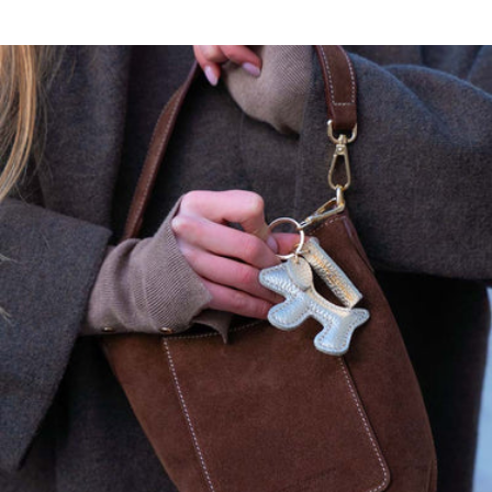
Certifié Oeko-tex, GOTS,
Notre fil vient de Mongolie, issu des chèvres Albas élevées dans des
fermes bio et écologiques, produisant l’un des cachemires les plus
fins et précieux, surnommé the fiber diamond
Détails mannequin :
Le mannequin mesure 1m76 et porte une taille S/M.
Longueur taille S/M : 60 cm.
Ajoutez 3 cm pour le M/L.
Ce modèle a une coupe oversize.
Maison Héritage s'engage…
Nos pièces sont certifiées :
OEKO-TEX : garantissant l’absence de substances nocives ou
irritantes pour la peau.
GOTS :
Textile biologique issu de modes de confection durables
Respect de l’environnement et des conditions de travail
Préservation des ressources et matières premières
Contrôle par des organismes indépendants du respect strict des
critères du label