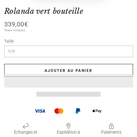
Rolanda vert bouteille
339,00€
Prix
normal
Taxes incluses.
Taille
AJOUTER AU PANIER
Échanges et
Expédition à
Paiements