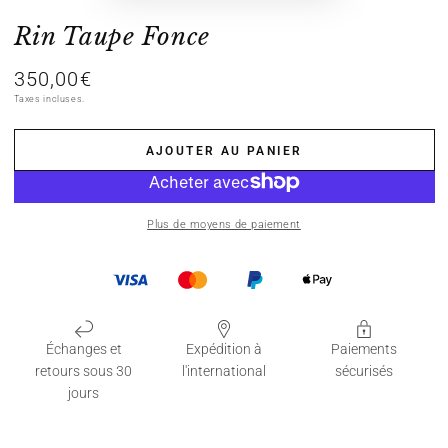
Rin Taupe Fonce
350,00€
Prix
normal
Taxes incluses.
AJOUTER AU PANIER
Plus de moyens de paiement
Échanges et
Expédition à
Paiements
retours sous 30
l'international
sécurisés
jours