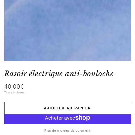
en
modal
Rasoir électrique anti-bouloche
40,00€
Prix
normal
Taxes incluses.
AJOUTER AU PANIER
Plus de moyens de paiement