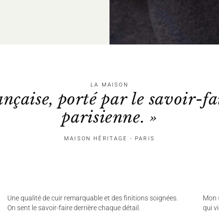
LA MAISON
ançaise, porté par le savoir-fa
parisienne. »
MAISON HÉRITAGE - PARIS
Une qualité de cuir remarquable et des finitions soignées.
Mon s
On sent le savoir-faire derrière chaque détail.
qui v