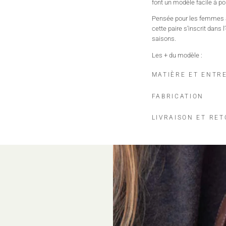
font un modèle facile à p
Pensée pour les femmes à 
cette paire s’inscrit dans 
saisons.
Les + du modèle :
Design élégant et féminin
MATIÈRE ET ENTR
Matières de qualité
Confort au quotidien
FABRICATION
Finitions soignées
LIVRAISON ET RE