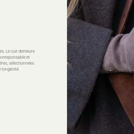
es. Le cuir demeure
coresponsable et
ères, sélectionnées
 longévité.