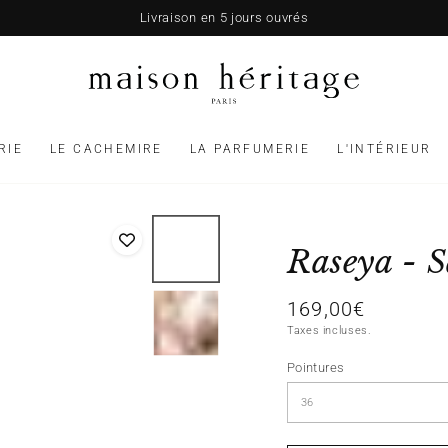
Livraison en 5 jours ouvrés
RIE
LE CACHEMIRE
LA PARFUMERIE
L'INTÉRIEUR
Raseya - S
169,00€
Prix
normal
Taxes incluses.
Pointures