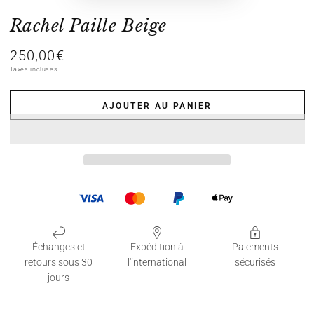
Rachel Paille Beige
250,00€
Prix
normal
Taxes incluses.
AJOUTER AU PANIER
Échanges et
Expédition à
Paiements
retours sous 30
l'international
sécurisés
jours