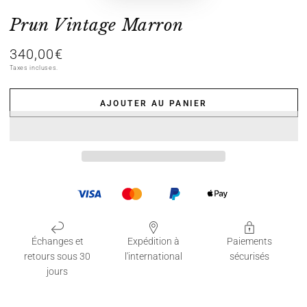
Prun Vintage Marron
340,00€
Prix
normal
Taxes incluses.
AJOUTER AU PANIER
Échanges et
Expédition à
Paiements
retours sous 30
l'international
sécurisés
jours