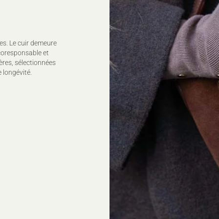
es. Le cuir demeure
coresponsable et
ères, sélectionnées
 longévité.