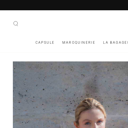
IGNORER LE
CONTENU
CAPSULE
MAROQUINERIE
LA BAGAGE
IGNORER LES
INFORMATIONS SUR
LE PRODUIT