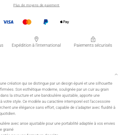
Plus de moyens de paiement
us
Expédition à l'international
Paiements sécurisés
ne création qui se distingue par un design épuré et une silhouette
ffirmées. Son esthétique moderne, soulignée par un cuir au grain
 dans la structure et une bandoulière ajustable, apporte une
à votre style. Ce modèle au caractère intemporel est l’accessoire
erchent une élégance sans effort, capable de s’adapter avec fluidité à
uotidien.
ulière avec anse ajustable pour une portabilité adaptée à vos envies
te grainé