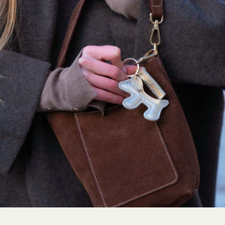
L'intervention d'organismes dédiés contrôlant le bon respect des
règles du label
, garantissant:
La protection des animaux, la préservation de l’environnement et la
nature et l’amélioration des conditions de travail des personnes qui
travaillent avec les troupeaux.
Lavage à la main à froid
Ne pas javelliser
Ne pas sécher en tambour
Repassage à température faible, max
110°C, (sur l'envers)
Nettoyage à sec délicat
Sécher à plat
Pour plus de conseils d'entretien rendez vous
ici