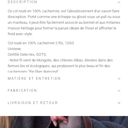
DESCRIPTION
Ce col roulé en 100% cachemire, est l'aboutissement d'un savoir-faire
d'exception. Porté comme une écharpe ou glissé sous un pull ou sous
un manteau, il peut être facilement associé au bonnet et aux mitaines
maison héritage pour former la parure idéale de l'hiver et affronter le
froid avec style.
Col roulé en 100% cachemire 2 fils, 12GG
Unisexe
Certifié Oeko-tex, GOTS,
- Notre fil vient de Mongolie, des chèvres Albas, élevées dans des
fermes bio et écologiques, qui produisent le plus beau et fin des
cachemires "the fiber diamond"
MATIÈRE ET ENTRETIEN
Maison Héritage s'engage…
Nos pièces sont certifiées:
FABRICATION
OEKO-TEX, premier label textile garantissant l'absence de substance
nocive ou irritante pour la peau.
LIVRAISON ET RETOUR
GOTS, garantissant:
Un textile biologique réunissant des modes de confection durables
Le respect de l'environnement et des conditions de travail
La préservation des ressources et matières premières pour produire
les textiles