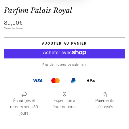
Parfum Palais Royal
89,00€
Prix
normal
Taxes incluses.
AJOUTER AU PANIER
Plus de moyens de paiement
Échanges et
Expédition à
Paiements
retours sous 30
l'international
sécurisés
jours