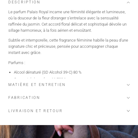
DESCRIPTION
Le parfum Palais Royal incarne une féminité élégante et lumineuse,
où la douceur de la fleur d’oranger s’entrelace avec la sensualité
raffinée du jasmin. Cet accord floral délicat et sophistiqué dévoile un
sillage harmonieux, à la fois aérien et envoûtant.
Subtile et intemporelle, cette fragrance féminine habille la peau d’une
signature chic et précieuse, pensée pour accompagner chaque
instant avec grâce.
Parfums :
Alcool dénaturé (SD Alcohol 39-C) 80 %
Concentré de parfum 11,739 %
MATIÈRE ET ENTRETIEN
Eau 7 %
Sublimé par une sélection de matières aromatiques raffinées.
FABRICATION
Origine : France
100 ml
LIVRAISON ET RETOUR