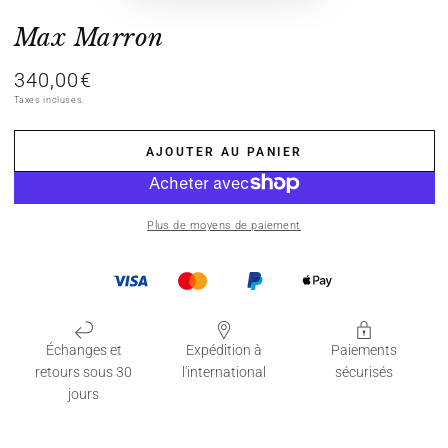
Max Marron
340,00€
Prix
normal
Taxes incluses.
AJOUTER AU PANIER
Plus de moyens de paiement
Échanges et
Expédition à
Paiements
retours sous 30
l'international
sécurisés
jours