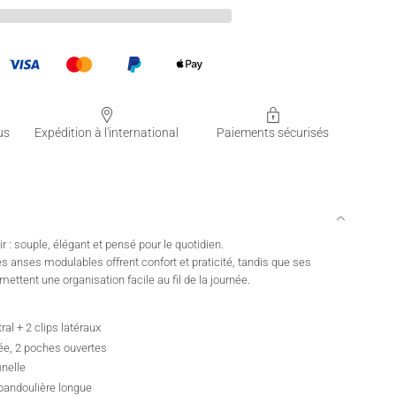
us
Expédition à l'international
Paiements sécurisés
 : souple, élégant et pensé pour le quotidien.
es anses modulables offrent confort et praticité, tandis que ses
ettent une organisation facile au fil de la journée.
ral + 2 clips latéraux
pée, 2 poches ouvertes
nnelle
bandoulière longue