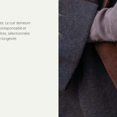
es. Le cuir demeure
coresponsable et
ères, sélectionnées
 longévité.