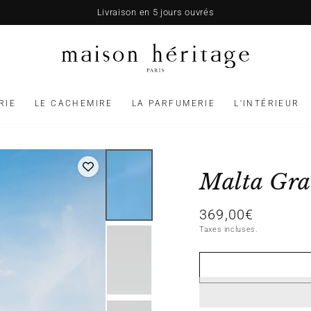
Livraison en 5 jours ouvrés
RIE
LE CACHEMIRE
LA PARFUMERIE
L'INTÉRIEUR
Malta Gra
369,00€
Prix
normal
Taxes incluses.