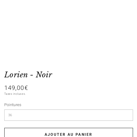
index
}}
en
modal
Lorien - Noir
149,00€
Prix
normal
Taxes incluses.
Pointures
AJOUTER AU PANIER