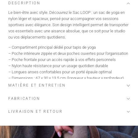
DESCRIPTION
Le bien-être avec style. Découvrez le Sac LOOP : un sac de yoga en
nylon léger et spacieux, pensé pour accompagner vos sessions
sportives avec élégance. Son design intelligent permet de transporter
vos essentiels avec une aisance absolue, que ce soit pour le studio
ou vos déplacements quotidiens.
– Compartiment principal dédié pour tapis de yoga
– Poche intérieure zippée et deux poches ouvertes pour l’organisation
– Poche frontale pour un accès rapide à vos effets personnels
– Nylon haute résistance pour un usage quotidien durable
– Longues anses confortables pour un porté épaule optimal
– Dimensions : 67 x 30 x 13,5 cm (longueur x hauteur x profondeur)
– Peut contenir ordinateur ou une tablette de 15 pouces.
MATIÈRE ET ENTRETIEN
FABRICATION
LIVRAISON ET RETOUR