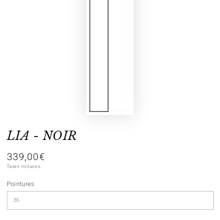
LIA - NOIR
339,00€
Prix
normal
Taxes incluses.
Pointures