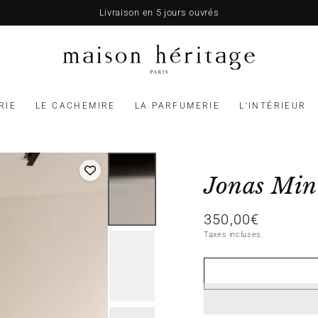
Livraison en 5 jours ouvrés
RIE
LE CACHEMIRE
LA PARFUMERIE
L'INTÉRIEUR
Jonas Min
350,00€
Prix
normal
Taxes incluses.