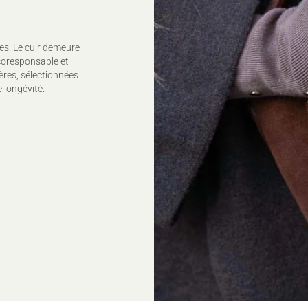
es. Le cuir demeure
coresponsable et
ères, sélectionnées
 longévité.