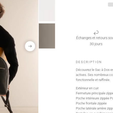
Échanges et retours so
30 jours
DESCRIPTION
Découvrez le Sac à Dos en 
actives. Ses nombreux comp
fonctionnelle et raffinée.
Extérieur en cuir
Fermeture principale zipp
Poche intérieure zippée Po
Poche frontale zippée
Poche latérale arrière zip