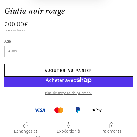
Giulia noir rouge
200,00€
Prix
normal
Taxes incluses.
Age
AJOUTER AU PANIER
Plus de moyens de paiement
Échanges et
Expédition à
Paiements