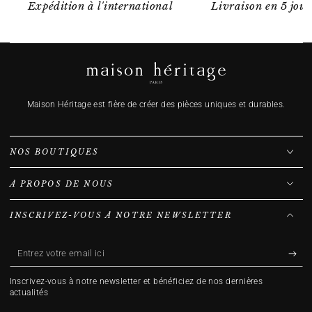
Expédition à l'international
Livraison en 5 jour
Maison Héritage est fière de créer des pièces uniques et durables.
NOS BOUTIQUES
À PROPOS DE NOUS
INSCRIVEZ-VOUS À NOTRE NEWSLETTER
Entrez
votre
Inscrivez-vous à notre newsletter et bénéficiez de nos dernières
email
actualités