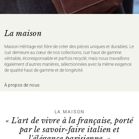
110°C, (sur l'envers)
Nettoyage à sec délicat
Sécher à plat
Pour plus de conseils d'entretien rendez vous
ici
La maison
Maison Héritage est fière de créer des pièces uniques et durables. Le
cuir demeure au cœur de nos collections, cuir haut de gamme
véritable, écoresponsable et parfois recyclé, mais nous travaillons
également d’autres matières, sélectionnées avec la même exigence
de qualité haut de gamme et de longévité.
À propos de nous
LA MAISON
« L'art de vivre à la française, porté
par le savoir-faire italien et
l'élégance parisienne. »