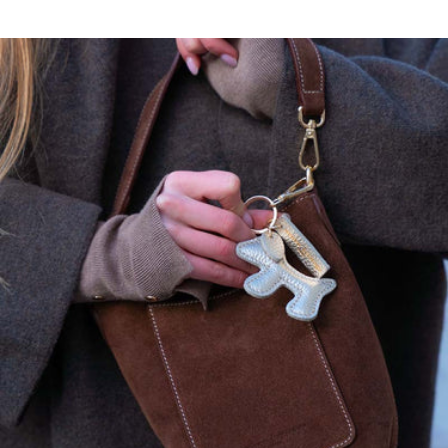
Ce modèle a une coupe droite, prenez sa taille habituelle.
maison héritage s'engage…
Nos pièces sont certifiées:
OEKO-TEX, premier label textile garantissant l'absence de substance
nocive ou irritante pour la peau.
GOTS, garantissant:
Un textile biologique réunissant des modes de confection durables
Le respect de l'environnement et des conditions de travail
La préservation des ressources et matières premières pour produire
les textiles
L'intervention d'organismes dédiés contrôlant le bon respect des
règles du label
, garantissant:
La protection des animaux, la préservation de l’environnement et la
nature et l’amélioration des conditions de travail des personnes qui
travaillent avec les troupeaux.
Lavage à la main à froid
Ne pas javelliser
Ne pas sécher en tambour
Repassage à température faible, max