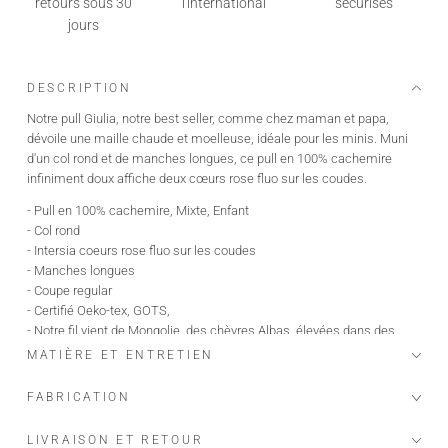
retours sous 30
l'international
sécurisés
jours
DESCRIPTION
Notre pull Giulia, notre best seller, comme chez maman et papa,
dévoile une maille chaude et moelleuse, idéale pour les minis. Muni
d'un col rond et de manches longues, ce pull en 100% cachemire
infiniment doux affiche deux cœurs rose fluo sur les coudes.
- Pull en 100% cachemire, Mixte, Enfant
- Col rond
- Intersia coeurs rose fluo sur les coudes
- Manches longues
- Coupe regular
- Certifié Oeko-tex, GOTS,
- Notre fil vient de Mongolie, des chèvres Albas, élevées dans des
fermes bio et écologiques, qui produisent le plus beau et fin des
MATIÈRE ET ENTRETIEN
cachemires "the fiber diamond
FABRICATION
Lola, notre mini mannequin mesure 105 cm et porte une taille 6 ans.
Longueur taille 6 ans : 45 cm.
LIVRAISON ET RETOUR
En cas de doute n'hésitez pas à consulter notre guide des tailles.