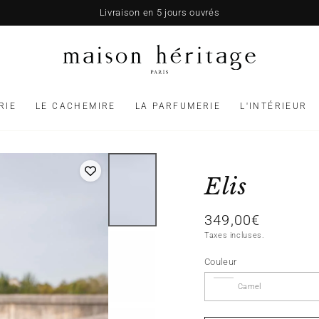
Livraison en 5 jours ouvrés
RIE
LE CACHEMIRE
LA PARFUMERIE
L'INTÉRIEUR
Elis
349,00€
Prix
normal
Taxes incluses.
Couleur