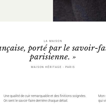
LA MAISON
ançaise, porté par le savoir-fa
parisienne. »
MAISON HÉRITAGE - PARIS
Une qualité de cuir remarquable et des finitions soignées.
Mon s
On sent le savoir-faire derrière chaque détail.
qui v