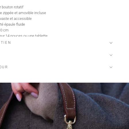
 bouton rotatif
re zippée et amovible incluse
vaste et accessible
té épaule fluide
10 cm
eur 14 pouces ou une tablette
ETIEN
TOUR