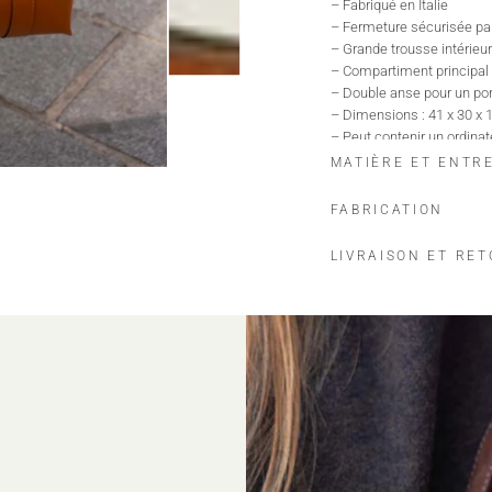
– Fabriqué en Italie
– Fermeture sécurisée par
– Grande trousse intérieu
– Compartiment principal 
– Double anse pour un por
– Dimensions : 41 x 30 x 
– Peut contenir un ordinat
MATIÈRE ET ENTR
FABRICATION
LIVRAISON ET RE