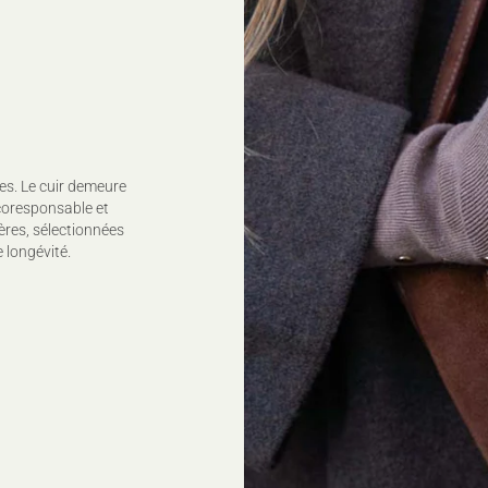
es. Le cuir demeure
coresponsable et
ères, sélectionnées
 longévité.