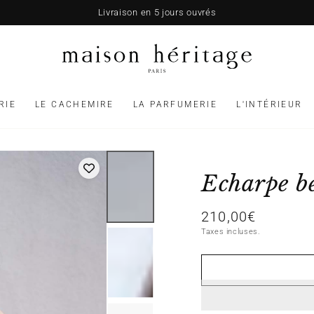
Livraison en 5 jours ouvrés
RIE
LE CACHEMIRE
LA PARFUMERIE
L'INTÉRIEUR
Echarpe b
210,00€
Prix
normal
Taxes incluses.