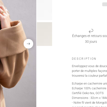
Échanges et retours so
30 jours
DESCRIPTION
Enveloppez-vous de douceu
porter de multiples façons
trouverez la couleur parfa
Echarpe en cachemire un
Echarpe 100% cachemire 2
Certifié Oeko-tex, GOTS
Dimensions : 32cm x 184
- Notre fil vient de Mongo