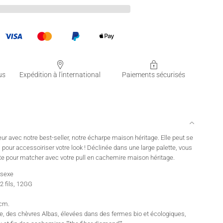
us
Expédition à l'international
Paiements sécurisés
r avec notre best-seller, notre écharpe maison héritage. Elle peut se
 pour accessoiriser votre look ! Déclinée dans une large palette, vous
ite pour matcher avec votre pull en cachemire maison héritage.
isexe
 fils, 12GG
cm.
lie, des chèvres Albas, élevées dans des fermes bio et écologiques,