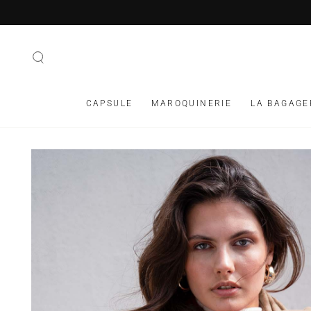
IGNORER LE
CONTENU
CAPSULE
MAROQUINERIE
LA BAGAGE
IGNORER LES
INFORMATIONS SUR
LE PRODUIT