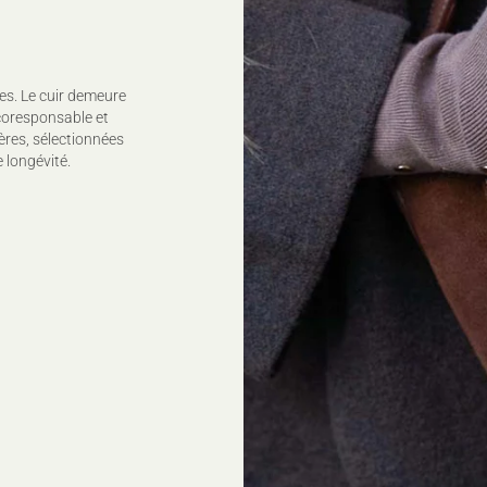
es. Le cuir demeure
coresponsable et
ères, sélectionnées
 longévité.