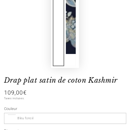
Drap plat satin de coton Kashmir
109,00€
Prix
normal
Taxes incluses.
Couleur