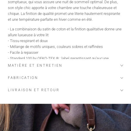
somptueux, qui vous assure une nuit de sommeil optimal. De plus,
son style chic apporte à votre chambre une touche chaleureuse et
chique. La finition de qualité promet une literie hautement respirante
et une température parfaite en hiver comme en été.
- La combinaison du satin de coton et la finition qualitative donne une
allure luxueuse à votre lit
- Tissu respirant et doux
- Mélange de motifs uniques, couleurs sobres et raffinées
- Facile à repasser
- Standard 100 by OEKO-TEX ® : label garantissant qu’aucune
substance, susceptible de causer un préjudice à votre santé ou à
MATIÈRE ET ENTRETIEN
l’environnement, n’est utilisée dans le processus.
FABRICATION
LIVRAISON ET RETOUR