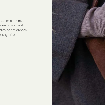
es. Le cuir demeure
coresponsable et
ères, sélectionnées
 longévité.