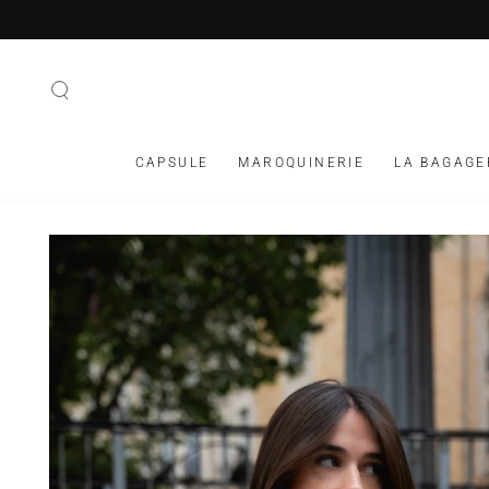
IGNORER LE
CONTENU
CAPSULE
MAROQUINERIE
LA BAGAGE
IGNORER LES
INFORMATIONS SUR
LE PRODUIT