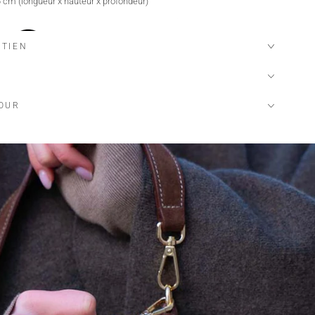
6 cm (longueur x hauteur x profondeur)
ETIEN
TOUR