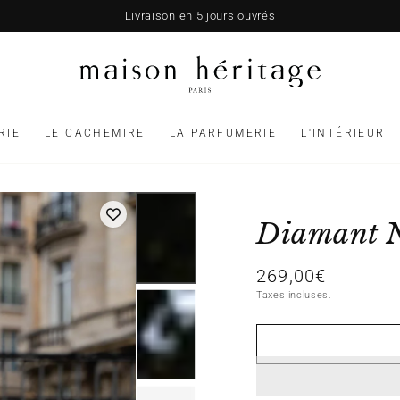
Livraison en 5 jours ouvrés
RIE
LE CACHEMIRE
LA PARFUMERIE
L'INTÉRIEUR
Diamant 
269,00€
Prix
normal
Taxes incluses.