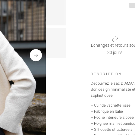
Échanges et retours so
30 jours
DESCRIPTION
Découvrez le sac DIAMANT,
Son design minimaliste et
sophistiquée,
– Cuir de vachette lisse
– Fabriqué en Italie
– Poche intérieure zippée
– Poignée main et bandoul
– Silhouette structurée à