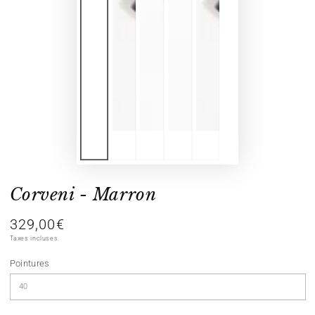
Corveni - Marron
329,00€
Prix
normal
Taxes incluses.
Pointures